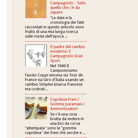
Campagnolo - Tutto
quello che c'è da
sapere
"Le date e la
cronologia dei fatti
raccontati in questo articolo sono
frutto di una mia lunga ricerca
sulle riviste dell'epoca ...
Il padre del cambio
moderno: il
Campagnolo Gran
Sport
Nel 1949 Il
Campionissimo
Fausto Coppi vinceva sia Tour de
France sia Giro d'Italia usando un
cambio Simplex (marca francese
ma costruit...
Coprileve Freni /
Gomme paramani /
Ammortizzatori
Se c'è una cosa
brutta da vedere in
una bici da corsa
"attempata" sono le "gomme
coprileva" dei freni che secche e ...